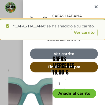
1
ES
GAFAS HABANA
“GAFAS HABANA” se ha añadido a tu carrito.
1 ×
19,90
€
Ver carrito
Subtotal:
19,90
€
Ver carrito
GAFAS
MERCEDES
Finalizar compra
19,90
€
Añadir al carrito