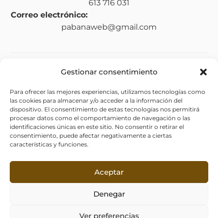
613 716 031
Correo electrónico:
pabanaweb@gmail.com
Gestionar consentimiento
Legal
Para ofrecer las mejores experiencias, utilizamos tecnologías como
Aviso legal
las cookies para almacenar y/o acceder a la información del
Política de privacidad
dispositivo. El consentimiento de estas tecnologías nos permitirá
procesar datos como el comportamiento de navegación o las
Política de cookies (UE)
identificaciones únicas en este sitio. No consentir o retirar el
consentimiento, puede afectar negativamente a ciertas
Política de envíos y devoluciones
características y funciones.
Accesibilidad
Aceptar
Denegar
Ver preferencias