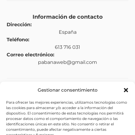
Información de contacto
Dirección:
España
Teléfono:
613 716 031
Correo electrónico:
pabanaweb@gmail.com
Gestionar consentimiento
Legal
Para ofrecer las mejores experiencias, utilizamos tecnologías como
Aviso legal
las cookies para almacenar y/o acceder a la información del
Política de privacidad
dispositivo. El consentimiento de estas tecnologías nos permitirá
procesar datos como el comportamiento de navegación o las
Política de cookies (UE)
identificaciones únicas en este sitio. No consentir o retirar el
consentimiento, puede afectar negativamente a ciertas
Política de envíos y devoluciones
características y funciones.