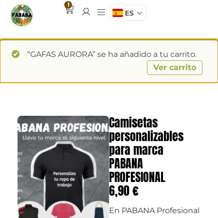
1
ES
“GAFAS AURORA” se ha añadido a tu carrito.
Ver carrito
Camisetas
personalizables
para marca
PABANA
PROFESIONAL
6,90
€
En PABANA Profesional